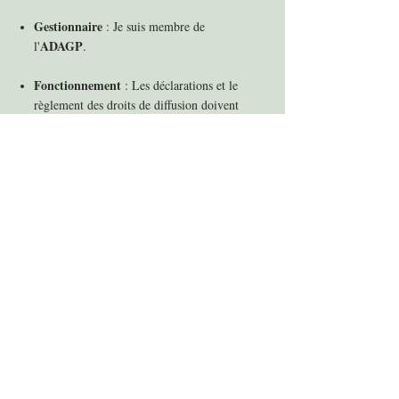
Gestionnaire
: Je suis membre de
ADAGP
l'
.
Fonctionnement
: Les déclarations et le
règlement des droits de diffusion doivent
être effectués directement auprès de
l'ADAGP selon leurs barèmes en vigueur
(en fonction de votre support, de la durée
de diffusion et du tirage).
Comment procéder pour obtenir un
dossier ?
Pour toute demande de recherche ou de
mise à disposition de fichiers HD, merci de
cliquer sur le bouton ci-dessous en
précisant le nom du procès, les numéros ou
descriptions des dessins souhaités, ainsi
que la nature de votre projet.
Demander des fichiers HD / Droits